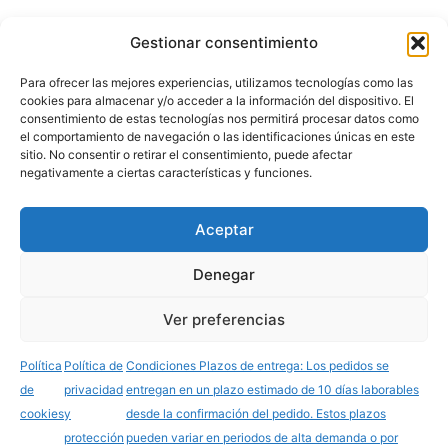
Gestionar consentimiento
Subir una imagen:
Para ofrecer las mejores experiencias, utilizamos tecnologías como las
cookies para almacenar y/o acceder a la información del dispositivo. El
consentimiento de estas tecnologías nos permitirá procesar datos como
el comportamiento de navegación o las identificaciones únicas en este
Añadir al carrito
sitio. No consentir o retirar el consentimiento, puede afectar
negativamente a ciertas características y funciones.
Aceptar
elpajarrako25@gmail.com
Descripción de la empresa y compromiso con el
Denegar
medio ambiente
Condiciones
Ver preferencias
Política de cookies
Política de privacidad y protección de datos
Política
Política de
Condiciones Plazos de entrega: Los pedidos se
de
privacidad
entregan en un plazo estimado de 10 días laborables
Copyright © 2025 elpajarrako.com, Todos los
cookies
y
desde la confirmación del pedido. Estos plazos
derechos reservados.
protección
pueden variar en periodos de alta demanda o por